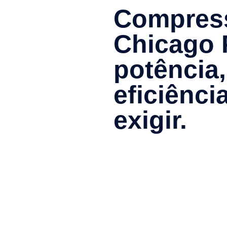
Compress
Chicago 
potência,
eficiênci
exigir.