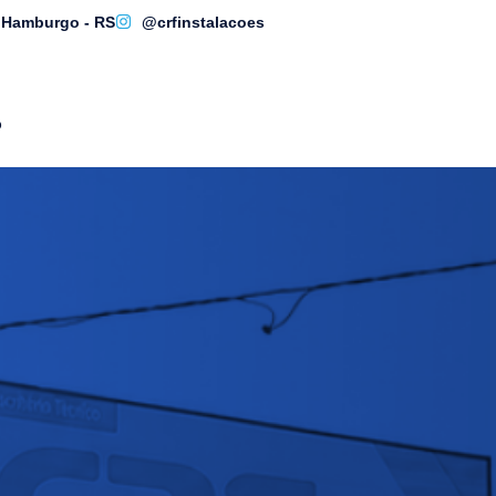
o Hamburgo - RS
@crfinstalacoes
o