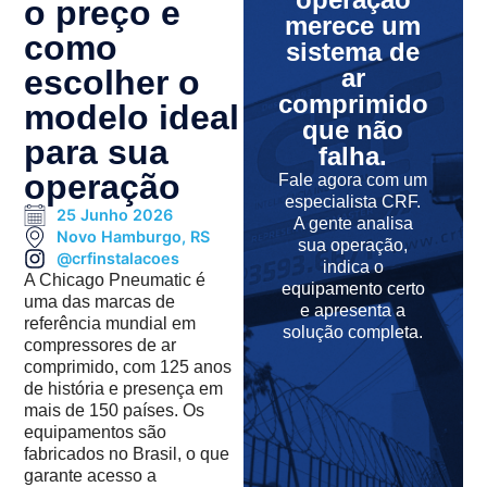
o preço e
merece um
como
sistema de
escolher o
ar
comprimido
modelo ideal
que não
para sua
falha.
operação
Fale agora com um
especialista CRF.
25 Junho 2026
A gente analisa
Novo Hamburgo, RS
sua operação,
@crfinstalacoes
indica o
A Chicago Pneumatic é
equipamento certo
uma das marcas de
e apresenta a
referência mundial em
solução completa.
compressores de ar
comprimido, com 125 anos
de história e presença em
mais de 150 países. Os
equipamentos são
fabricados no Brasil, o que
garante acesso a