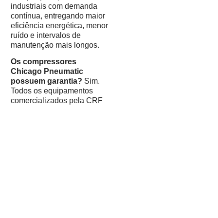
industriais com demanda
contínua, entregando maior
eficiência energética, menor
ruído e intervalos de
manutenção mais longos.
Os compressores
Chicago Pneumatic
possuem garantia?
Sim.
Todos os equipamentos
comercializados pela CRF
contam com garantia do
fabricante e suporte técnico
autorizado no Rio Grande
do Sul.
Como solicitar orçamento
de compressor Chicago
Pneumatic no RS?
Entre
em contato com a CRF pelo
WhatsApp (51) 99692.1269
ou pelo formulário do site.
Nossa equipe técnica faz o