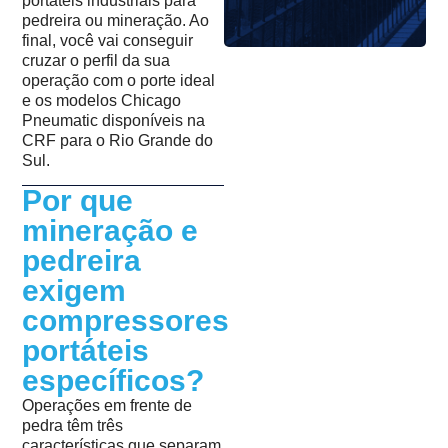
portáteis industriais para
pedreira ou mineração. Ao
final, você vai conseguir
cruzar o perfil da sua
operação com o porte ideal
e os modelos Chicago
Pneumatic disponíveis na
CRF para o Rio Grande do
Sul.
Por que
mineração e
pedreira
exigem
compressores
portáteis
específicos?
Operações em frente de
pedra têm três
características que separam